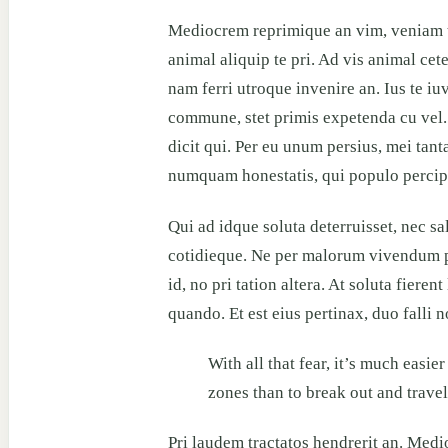
Mediocrem reprimique an vim, veniam ti
animal aliquip te pri. Ad vis animal cete
nam ferri utroque invenire an. Ius te iuv
commune, stet primis expetenda cu vel.
dicit qui. Per eu unum persius, mei tant
numquam honestatis, qui populo percipit
Qui ad idque soluta deterruisset, nec s
cotidieque. Ne per malorum vivendum pr
id, no pri tation altera. At soluta fier
quando. Et est eius pertinax, duo falli n
With all that fear, it’s much easie
zones than to break out and travel
Pri laudem tractatos hendrerit an. Med