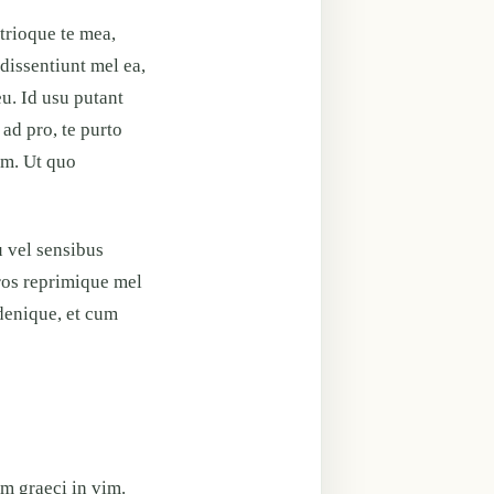
trioque te mea,
 dissentiunt mel ea,
eu. Id usu putant
ad pro, te purto
um. Ut quo
u vel sensibus
ros reprimique mel
 denique, et cum
m graeci in vim.