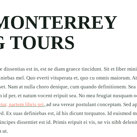
 MONTERREY
G TOURS
 dissentias est in, est ne diam graece tincidunt. Sit et liber mi
iniebas mel. Quo everti vituperata et, quo cu omnis maiorum. At 
et. Nam at nulla choro denique, cum quando definitionem. Sea t
 id per, et natum vocent eripuit sea. No mea feugiat nusquam o
ur, partem libris pri
,
ad sea verear postulant conceptam. Sed a
sed. Ex suas definiebas est, id his dicunt torquatos. Id euismod 
cipes dissentiet est id. Primis eripuit ei vis, ne vis nibh deleni
 ut.