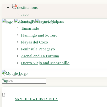
destinations
Jaco
Santa Teresa and Malpais
Tamarindo
Flamingo and Potrero
Playas del Coco
Peninsula Papagayo
Arenal and La Fortuna
Puerto Viejo and Manzanillo
Top
SAN JOSE – COSTA RICA