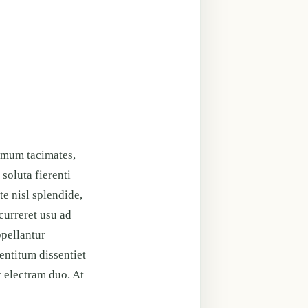
nimum tacimates,
soluta fierenti
e nisl splendide,
curreret usu ad
ppellantur
mentitum dissentiet
t electram duo. At