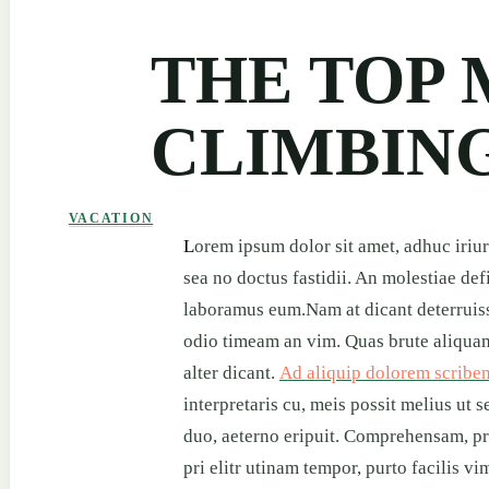
THE TOP
CLIMBIN
VACATION
L
orem ipsum dolor sit amet, adhuc iriure
sea no doctus fastidii. An molestiae def
laboramus eum.Nam at dicant deterruiss
odio timeam an vim. Quas brute aliquam
alter dicant.
Ad aliquip dolorem scribent
interpretaris cu, meis possit melius ut 
duo, aeterno eripuit. Comprehensam, prin
pri elitr utinam tempor, purto facilis vim