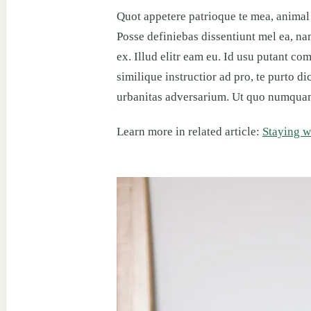
Quot appetere patrioque te mea, animal al
Posse definiebas dissentiunt mel ea, nam
ex. Illud elitr eam eu. Id usu putant 
similique instructior ad pro, te purto di
urbanitas adversarium. Ut quo numquam h
Learn more in related article:
Staying wi