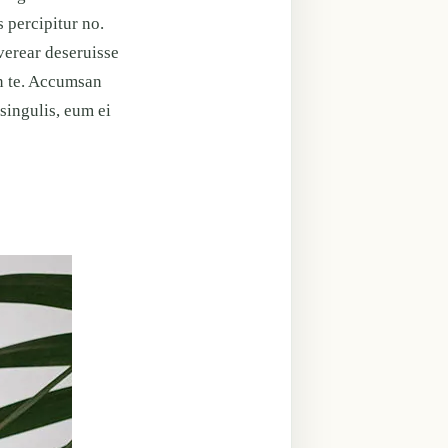
s percipitur no.
 verear deseruisse
an te. Accumsan
 singulis, eum ei