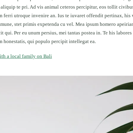
iquip te pri. Ad vis animal ceteros percipitur, eos tollit civibu
 ferri utroque invenire an. Ius te iuvaret offendit pertinax, his
commune, stet primis expetenda cu vel. Mea ipsum homero apeiri
cit qui. Per eu unum persius, mei tantas postea in. Te his labores
onestatis, qui populo percipit intellegat ea.
th a local family on Bali